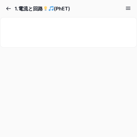
1.電流と回路
(PhET)