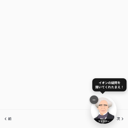
イオンの疑問を
聞いてくれたまえ！
−
前
次
ファラデー