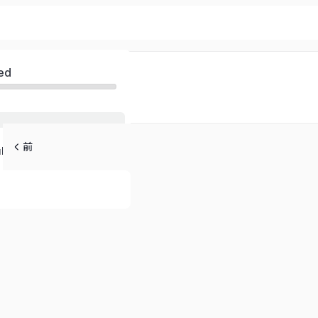
ed
前
be
）＆３Dモデル