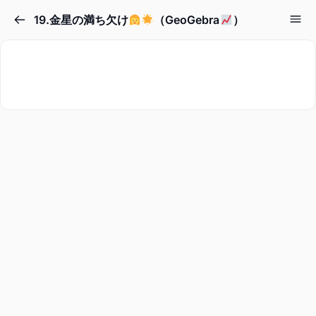
19.金星の満ち欠け
（GeoGebra
）