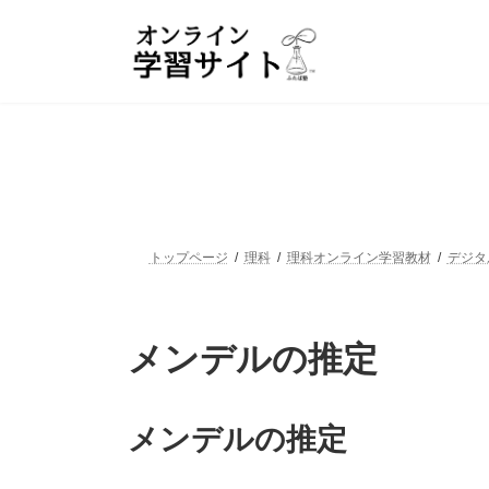
コ
ナ
ン
ビ
テ
ゲ
ン
ー
ツ
シ
へ
ョ
ス
ン
キ
に
ッ
移
プ
動
トップページ
理科
理科オンライン学習教材
デジタ
メンデルの推定
メンデルの推定