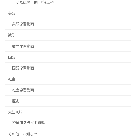
ふたばの一問一答(理科)
英語
英語学習動画
数学
数学学習動画
国語
国語学習動画
社会
社会学習動画
歴史
先生向け
授業用スライド資料
その他・お知らせ