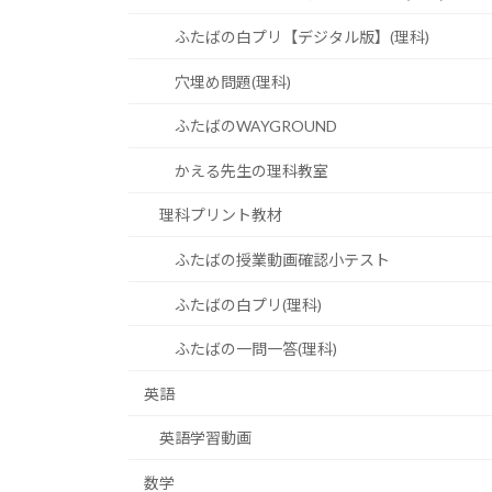
ふたばの白プリ【デジタル版】(理科)
穴埋め問題(理科)
ふたばのWAYGROUND
かえる先生の理科教室
理科プリント教材
ふたばの授業動画確認小テスト
ふたばの白プリ(理科)
ふたばの一問一答(理科)
英語
英語学習動画
数学