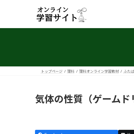
コ
ナ
ン
ビ
テ
ゲ
ン
ー
ツ
シ
へ
ョ
ス
ン
キ
に
ッ
移
プ
動
トップページ
理科
理科オンライン学習教材
ふた
気体の性質（ゲームド