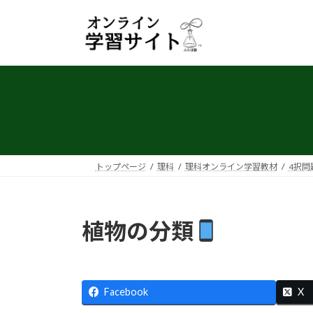
コ
ナ
ン
ビ
テ
ゲ
ン
ー
ツ
シ
へ
ョ
ス
ン
キ
に
ッ
移
プ
動
トップページ
理科
理科オンライン学習教材
4択問
植物の分類
Facebook
X