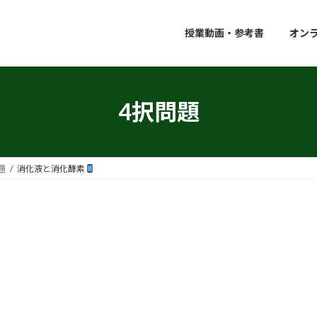
授業動画・参考書
オン
4択問題
題
消化液と消化酵素