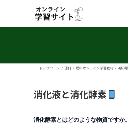
コ
ナ
ン
ビ
テ
ゲ
ン
ー
ツ
シ
へ
ョ
ス
ン
キ
に
ッ
移
プ
動
トップページ
理科
理科オンライン学習教材
4択問
消化液と消化酵素