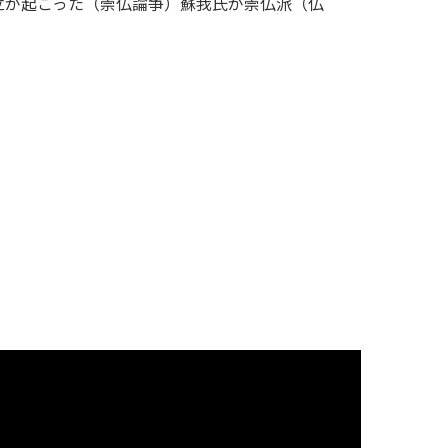
立が起こった（崇仏論争）蘇我氏が崇仏派（仏