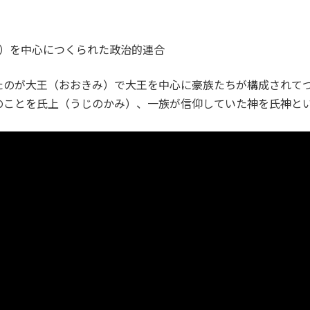
県）を中心につくられた政治的連合
たのが大王（おおきみ）で大王を中心に豪族たちが構成されて
のことを氏上（うじのかみ）、一族が信仰していた神を氏神と