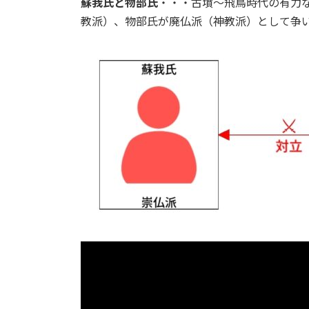
蘇我氏と物部氏
・・・古墳～飛鳥時代の有力
教派）、物部氏が廃仏派（神教派）として争