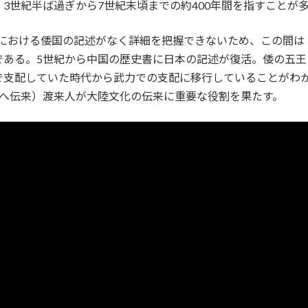
3世紀半ば過ぎから7世紀末頃までの約400年間を指すことが
文献における倭国の記述がなく詳細を把握できないため、この間
である。5世紀から中国の歴史書に日本の記述が復活。倭の五
で支配していた時代から武力での支配に移行していることがわ
本へ伝来）渡来人が大陸文化の伝来に重要な役割を果たす。