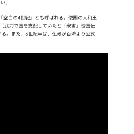
多い。
は「空白の4世紀」とも呼ばれる。倭国の大和王
王（武力で国を支配していたと「宋書」倭国伝
かる。また、6世紀半ば、仏教が百済より公式