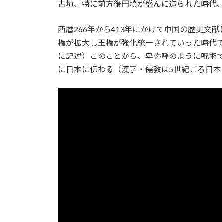
古墳、特に前方後円墳が盛んに造られた時代、
西暦266年から413年にかけて中国の歴史
権が拡大し王権が強化統一されていった時代
に記述）このことから、卑弥呼のように呪術
に日本に伝わる（漢字・儒教は5世紀ごろ日