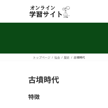
コ
ナ
ン
ビ
テ
ゲ
ン
ー
ツ
シ
へ
ョ
ス
ン
キ
に
ッ
移
プ
動
トップページ
社会
歴史
古墳時代
古墳時代
特徴