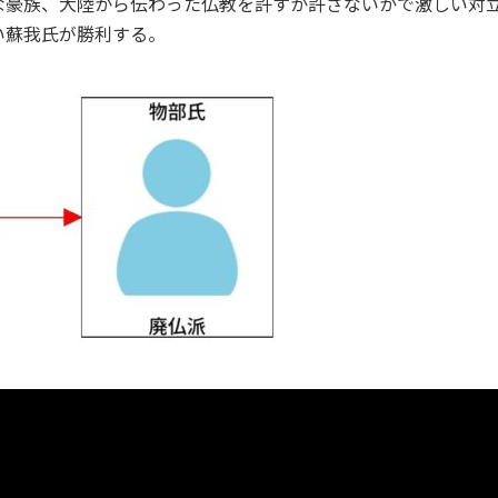
な豪族、大陸から伝わった仏教を許すか許さないかで激しい対
い蘇我氏が勝利する。