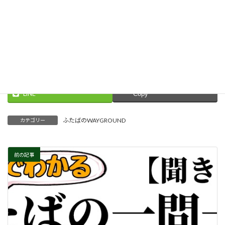
Explore more at Quizizz.
Threads
Facebook
X
LINE
Copy
ふたばのWAYGROUND
カテゴリー
前の記事