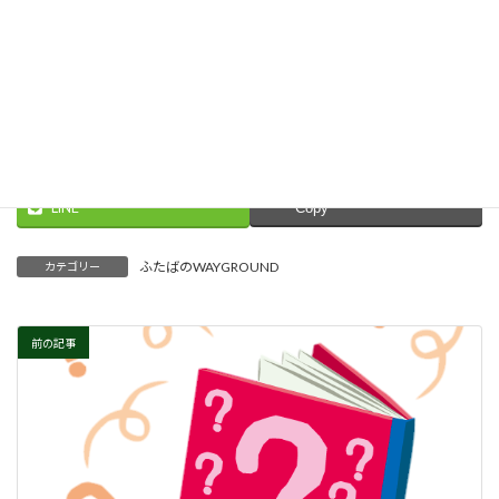
Explore more at Quizizz.
Threads
Facebook
X
LINE
Copy
ふたばのWAYGROUND
カテゴリー
前の記事