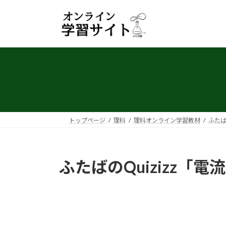
コ
ナ
ン
ビ
テ
ゲ
ン
ー
ツ
シ
へ
ョ
ス
ン
キ
に
ッ
移
プ
動
トップページ
理科
理科オンライン学習教材
ふたば
ふたばのQuizizz「