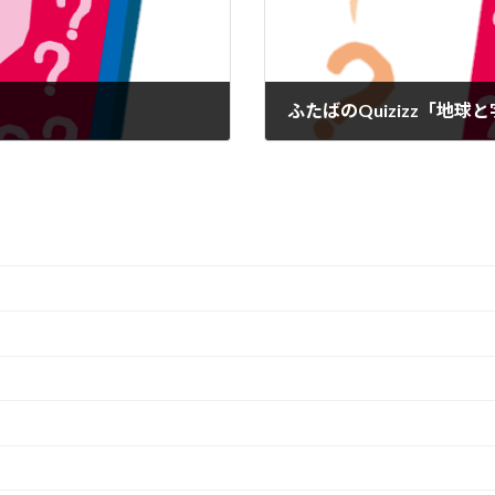
」
ふたばのQuizizz「地球