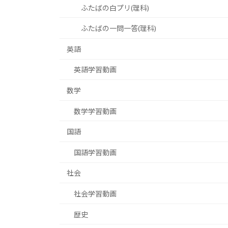
ふたばの白プリ(理科)
ふたばの一問一答(理科)
英語
英語学習動画
数学
数学学習動画
国語
国語学習動画
社会
社会学習動画
歴史