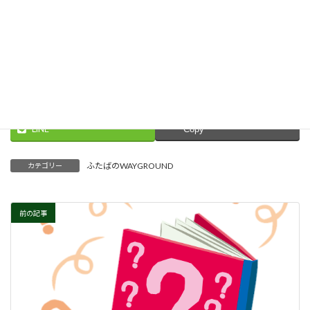
Explore more at Quizizz.
Threads
Facebook
X
LINE
Copy
ふたばのWAYGROUND
カテゴリー
前の記事