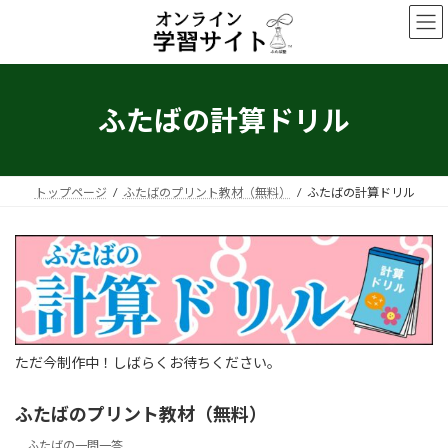
コ
ナ
ン
ビ
テ
ゲ
ン
ー
ツ
シ
へ
ョ
ふたばの計算ドリル
ス
ン
キ
に
ッ
移
プ
動
トップページ
ふたばのプリント教材（無料）
ふたばの計算ドリル
ただ今制作中！しばらくお待ちください。
ふたばのプリント教材（無料）
ふたばの一問一答